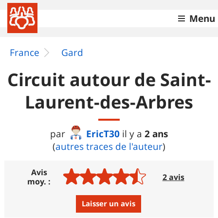
Menu
France
Gard
Circuit autour de Saint-
Laurent-des-Arbres
EricT30
2 ans
par
il y a
(
autres traces de l'auteur
)
Avis
2 avis
moy. :
Laisser un avis