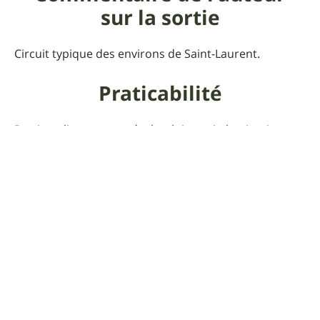
sur la sortie
Circuit typique des environs de Saint-Laurent.
Praticabilité
Parties glissantes après la pluie mais le circuit reste
possible par tous les temps.
Pour que UtagawaVTT
reste gratuit
Faire un don 🙏
Commentaires sur cet