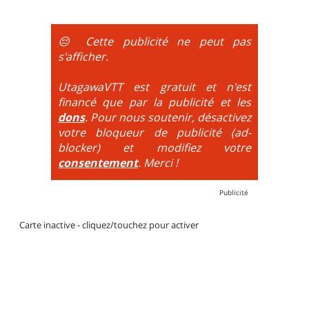
obligatoire.
DH / Gravity
: Seule la descente se passe sur le vélo.
😔 Cette publicité ne peut pas
La montée est faite via navette ou remontée
s'afficher.
mécanique. La difficulté de la descente est indiquée
par des couleurs lorsqu'il s'agit de bikeparks. Vélo
UtagawaVTT est gratuit et n'est
tout suspendu et protections du corps obligatoires.
financé que par la publicité et les
dons
. Pour nous soutenir, désactivez
votre bloqueur de publicité (ad-
blocker) et modifiez votre
consentement
. Merci !