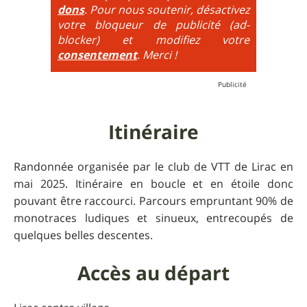
6
= On prend les difficultés du niveau 5 et on les
dons
. Pour nous soutenir, désactivez
additionne, c'est à dire qu'on peut combiner pente
votre bloqueur de publicité (ad-
très raide avec épingles trialisantes !
blocker) et modifiez votre
consentement
. Merci !
Itinéraire
Randonnée organisée par le club de VTT de Lirac en
mai 2025. Itinéraire en boucle et en étoile donc
pouvant être raccourci. Parcours empruntant 90% de
monotraces ludiques et sinueux, entrecoupés de
quelques belles descentes.
Accès au départ