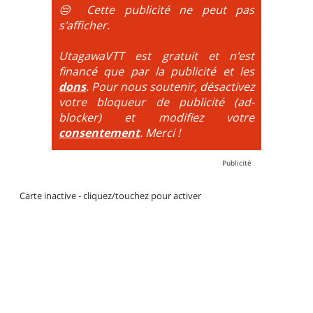
DH / Gravity
: Seule la descente se passe sur le vélo.
😔 Cette publicité ne peut pas
La montée est faite via navette ou remontée
s'afficher.
mécanique. La difficulté de la descente est indiquée
par des couleurs lorsqu'il s'agit de bikeparks. Vélo
UtagawaVTT est gratuit et n'est
tout suspendu et protections du corps obligatoires.
financé que par la publicité et les
dons
. Pour nous soutenir, désactivez
votre bloqueur de publicité (ad-
blocker) et modifiez votre
consentement
. Merci !