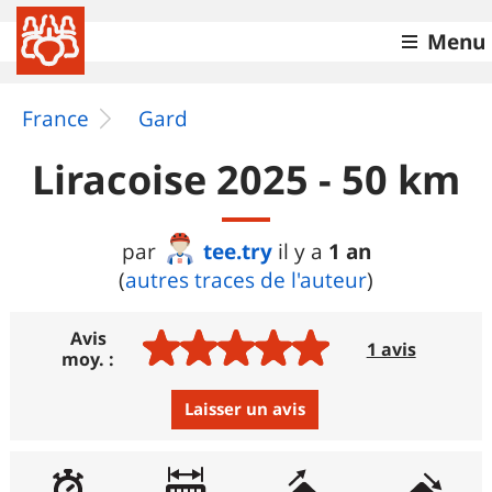
Menu
France
Gard
Liracoise 2025 - 50 km
tee.try
1 an
par
il y a
(
autres traces de l'auteur
)
Avis
1 avis
moy. :
Laisser un avis
Avis :