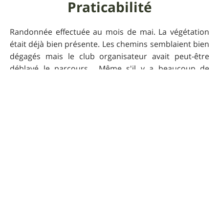
Praticabilité
Randonnée effectuée au mois de mai. La végétation
était déjà bien présente. Les chemins semblaient bien
dégagés mais le club organisateur avait peut-être
déblayé le parcours... Même s'il y a beaucoup de
végétation et de chemins à l'ombre, l'itinéraire est à
éviter les jours de chaleur intense (pas de points
d'eau sur le parcours).
Informations
supplémentaires
L'endroit est isolé, il y a très peu d'habitations sur ce
parcours.