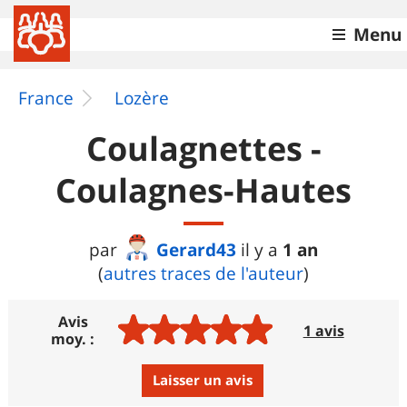
Menu
France
Lozère
Coulagnettes -
Coulagnes-Hautes
Gerard43
1 an
par
il y a
(
autres traces de l'auteur
)
Avis
1 avis
moy. :
Laisser un avis