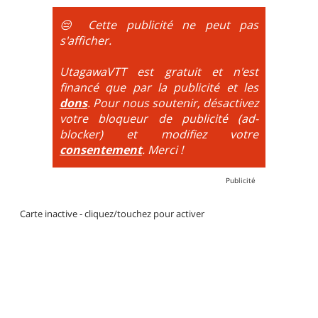
obligatoire.
😔 Cette publicité ne peut pas
DH / Gravity
: Seule la descente se passe sur le vélo.
s'afficher.
La montée est faite via navette ou remontée
mécanique. La difficulté de la descente est indiquée
UtagawaVTT est gratuit et n'est
par des couleurs lorsqu'il s'agit de bikeparks. Vélo
financé que par la publicité et les
tout suspendu et protections du corps obligatoires.
dons
. Pour nous soutenir, désactivez
votre bloqueur de publicité (ad-
blocker) et modifiez votre
consentement
. Merci !