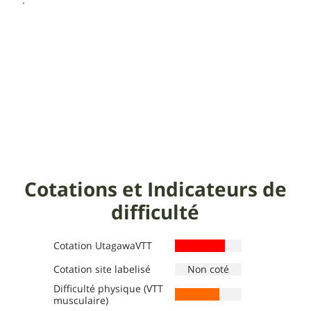
Cotations et Indicateurs de
difficulté
Cotation UtagawaVTT
Cotation site labelisé
Difficulté physique (VTT
Définition des niveaux :
Définition des niveaux :
musculaire)