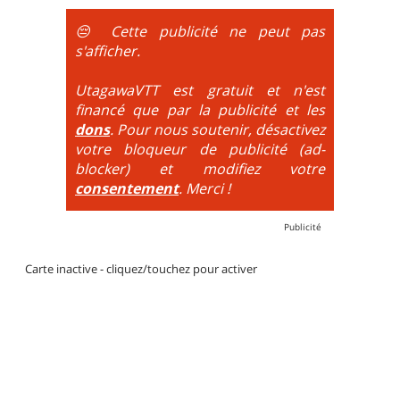
obligatoire.
😔 Cette publicité ne peut pas
DH / Gravity
: Seule la descente se passe sur le vélo.
s'afficher.
La montée est faite via navette ou remontée
mécanique. La difficulté de la descente est indiquée
UtagawaVTT est gratuit et n'est
par des couleurs lorsqu'il s'agit de bikeparks. Vélo
financé que par la publicité et les
tout suspendu et protections du corps obligatoires.
dons
. Pour nous soutenir, désactivez
votre bloqueur de publicité (ad-
blocker) et modifiez votre
consentement
. Merci !