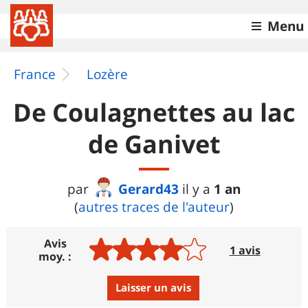
Menu
France
Lozère
De Coulagnettes au lac
de Ganivet
Gerard43
1 an
par
il y a
(
autres traces de l'auteur
)
Avis
1 avis
moy. :
Laisser un avis