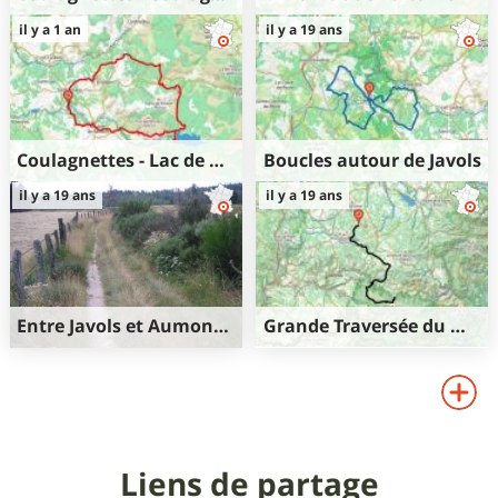
27km
710m
31km
890m
il y a 1 an
il y a 19 ans
710m
890m
Coulagnettes - Lac de Charpal
Boucles autour de Javols
36km
810m
31km
600m
il y a 19 ans
il y a 19 ans
810m
600m
Entre Javols et Aumont-Aubrac
Grande Traversée du Massif Central - Le Giraldès - Mont-Lozère (Etape 6/12)
34km
700m
63km
1699m
700m
1577m
Liens de partage