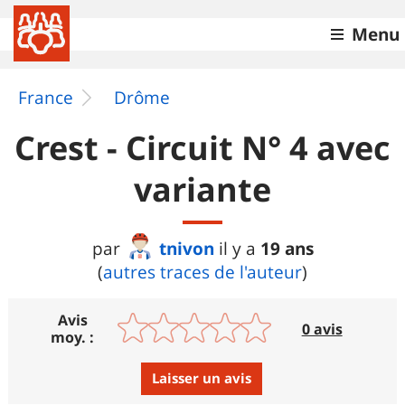
Menu
France
Drôme
Crest - Circuit N° 4 avec
variante
tnivon
19 ans
par
il y a
(
autres traces de l'auteur
)
Avis
0 avis
moy. :
Laisser un avis