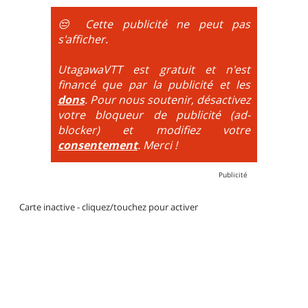
obligatoire.
😔 Cette publicité ne peut pas
DH / Gravity
: Seule la descente se passe sur le vélo.
s'afficher.
La montée est faite via navette ou remontée
mécanique. La difficulté de la descente est indiquée
UtagawaVTT est gratuit et n'est
par des couleurs lorsqu'il s'agit de bikeparks. Vélo
financé que par la publicité et les
tout suspendu et protections du corps obligatoires.
dons
. Pour nous soutenir, désactivez
votre bloqueur de publicité (ad-
blocker) et modifiez votre
consentement
. Merci !