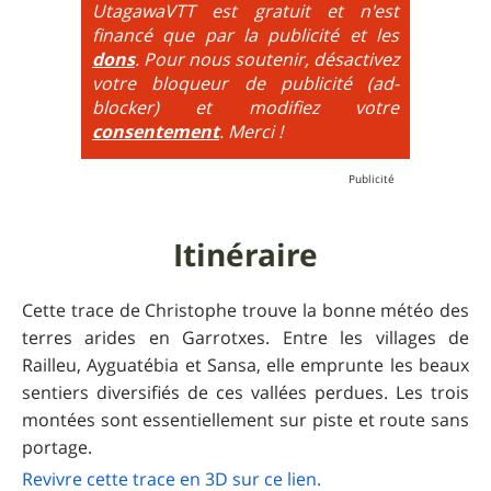
très hautes etc.
UtagawaVTT est gratuit et n'est
financé que par la publicité et les
6
= On prend les difficultés du niveau 5 et on les
dons
. Pour nous soutenir, désactivez
additionne, c'est à dire qu'on peut combiner pente
votre bloqueur de publicité (ad-
très raide avec épingles trialisantes !
blocker) et modifiez votre
consentement
. Merci !
Itinéraire
Cette trace de Christophe trouve la bonne météo des
terres arides en Garrotxes. Entre les villages de
Railleu, Ayguatébia et Sansa, elle emprunte les beaux
sentiers diversifiés de ces vallées perdues. Les trois
montées sont essentiellement sur piste et route sans
portage.
Revivre cette trace e n 3D sur ce lien.