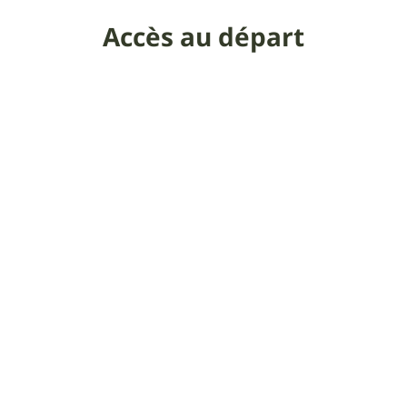
Accès au départ
Railleu.
Remarques
En haut du village, un mini parking au bord de la
route.
Itinéraire d'accès
Remarques sur la
difficulté
Les vidéos permettent de visualiser la
difficulté.
Bonus vidéo : en Ziq - JP R31
Remarques sur le portage