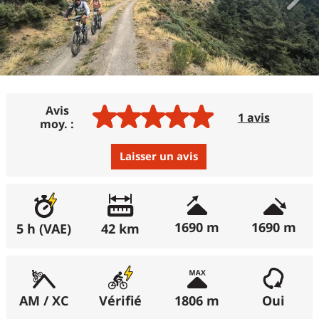
Avis
1 avis
moy. :
Laisser un avis
Avis :
Excellent
:
100%
1690 m
1690 m
5 h (VAE)
42 km
Bon
:
0%
Moyen
:
0%
Médiocre
:
0%
AM / XC
Vérifié
1806 m
Oui