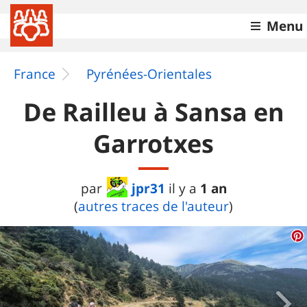
Menu
France
Pyrénées-Orientales
De Railleu à Sansa en
Garrotxes
jpr31
1 an
par
il y a
(
autres traces de l'auteur
)