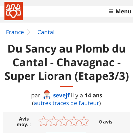
Menu
France
Cantal
Du Sancy au Plomb du
Cantal - Chavagnac -
Super Lioran (Etape3/3)
sevejf
14 ans
par
il y a
(
autres traces de l'auteur
)
Avis
0 avis
moy. :