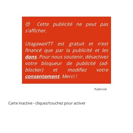
portages sont nécessaires.
montée se fait par la route et/ou des chemins larges
et le plaisir est à la descente. Vélo tout suspendu
obligatoire.
😔 Cette publicité ne peut pas
DH / Gravity
: Seule la descente se passe sur le vélo.
s'afficher.
La montée est faite via navette ou remontée
mécanique. La difficulté de la descente est indiquée
UtagawaVTT est gratuit et n'est
par des couleurs lorsqu'il s'agit de bikeparks. Vélo
financé que par la publicité et les
tout suspendu et protections du corps obligatoires.
dons
. Pour nous soutenir, désactivez
votre bloqueur de publicité (ad-
blocker) et modifiez votre
consentement
. Merci !