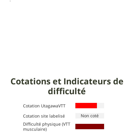
Cotations et Indicateurs de
difficulté
Cotation UtagawaVTT
Cotation site labelisé
Difficulté physique (VTT
Définition des niveaux :
Définition des niveaux :
musculaire)