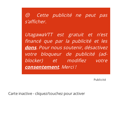
et le plaisir est à la descente. Vélo tout suspendu
obligatoire.
😔 Cette publicité ne peut pas
DH / Gravity
: Seule la descente se passe sur le vélo.
s'afficher.
La montée est faite via navette ou remontée
mécanique. La difficulté de la descente est indiquée
UtagawaVTT est gratuit et n'est
par des couleurs lorsqu'il s'agit de bikeparks. Vélo
financé que par la publicité et les
tout suspendu et protections du corps obligatoires.
dons
. Pour nous soutenir, désactivez
votre bloqueur de publicité (ad-
blocker) et modifiez votre
consentement
. Merci !