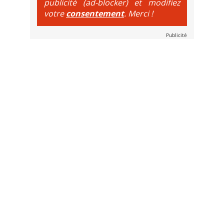
publicité (ad-blocker) et modifiez
votre
consentement
. Merci !