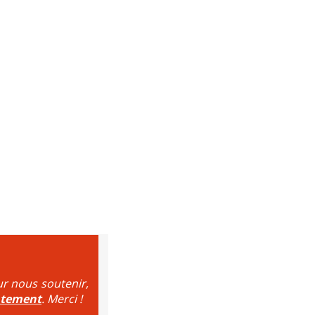
ur nous soutenir,
ntement
. Merci !