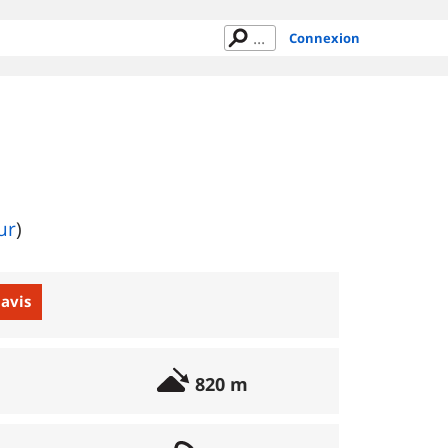
Connexion
ur
)
 avis
820 m