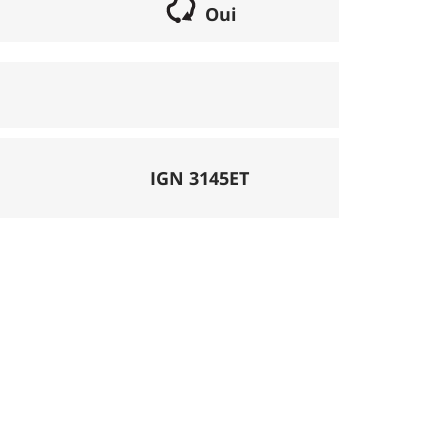
Oui
if lorsqu'il s'agit d'une boucle. Les chemins
parcours peut se réaliser avec un vélo semi
porte éventuellement des poussages.
), la montée se fait par la route et/ou des
IGN 3145ET
mécanique. La difficulté de la descente est
ligatoires.