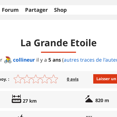
Forum
Partager
Shop
La Grande Etoile
collineur
5 ans
r
il y a
(
autres traces de l'aute
Laisser un
oy. :
0 avis
Avis :
820 m
27 km