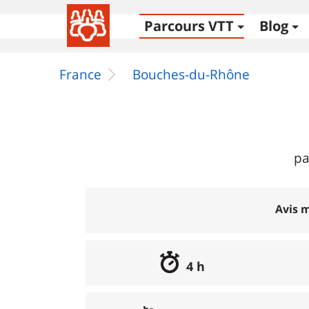
Parcours VTT
Blog
France
Bouches-du-Rhône
pa
Avis m
4 h
Excellent
:
0%
Bon
:
0%