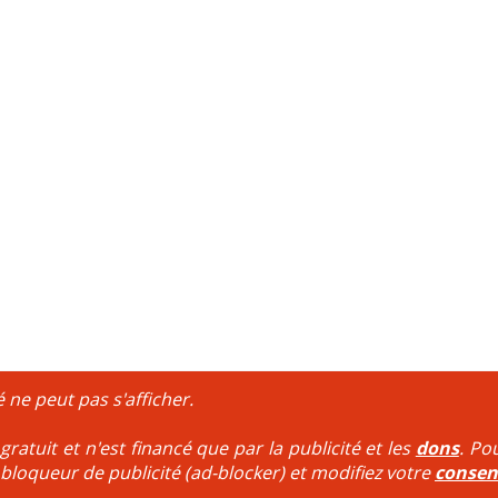
é ne peut pas s'afficher.
ratuit et n'est financé que par la publicité et les
dons
. Po
 bloqueur de publicité (ad-blocker) et modifiez votre
conse