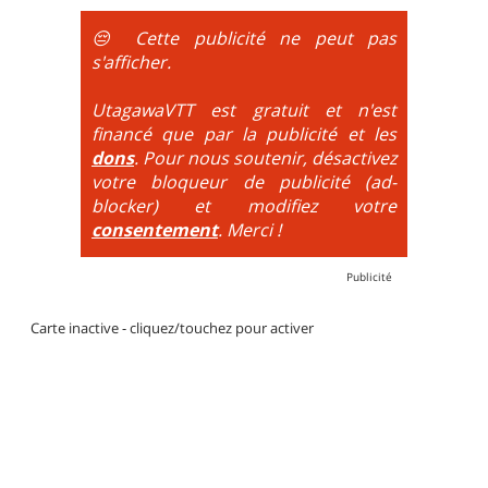
obligatoire.
😔 Cette publicité ne peut pas
DH / Gravity
: Seule la descente se passe sur le vélo.
s'afficher.
La montée est faite via navette ou remontée
mécanique. La difficulté de la descente est indiquée
UtagawaVTT est gratuit et n'est
par des couleurs lorsqu'il s'agit de bikeparks. Vélo
financé que par la publicité et les
tout suspendu et protections du corps obligatoires.
dons
. Pour nous soutenir, désactivez
votre bloqueur de publicité (ad-
blocker) et modifiez votre
consentement
. Merci !