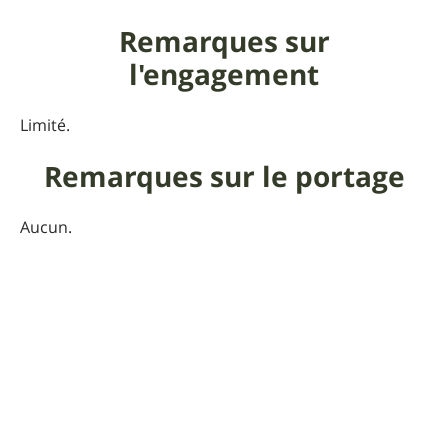
Remarques sur
l'engagement
Limité.
Remarques sur le portage
Aucun.
Commentaire de l'auteur
sur la sortie
Superbe sortie très originale. Quelques photos sur le
site :
http://www.sierradelademanda.com/es/turismo/?
idsec=90