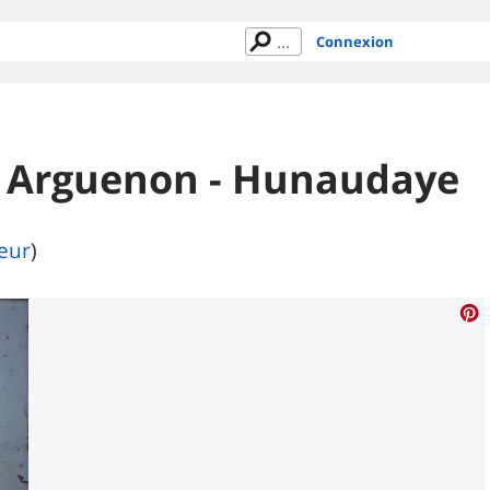
Connexion
TT Arguenon - Hunaudaye
teur
)