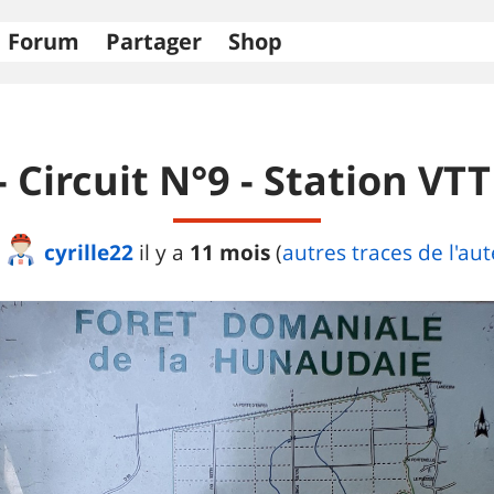
Forum
Partager
Shop
- Circuit N°9 - Station V
cyrille22
11 mois
il y a
(
autres traces de l'au