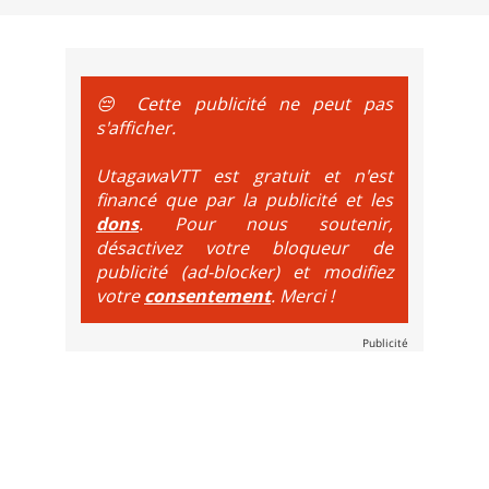
e sur le vélo. La montée est faite via navette ou remontée 
t de bikeparks. Vélo tout suspendu et protections du corps ob
😔 Cette publicité ne peut pas
s'afficher.
UtagawaVTT est gratuit et n'est
financé que par la publicité et les
dons
. Pour nous soutenir,
désactivez votre bloqueur de
publicité (ad-blocker) et modifiez
votre
consentement
. Merci !