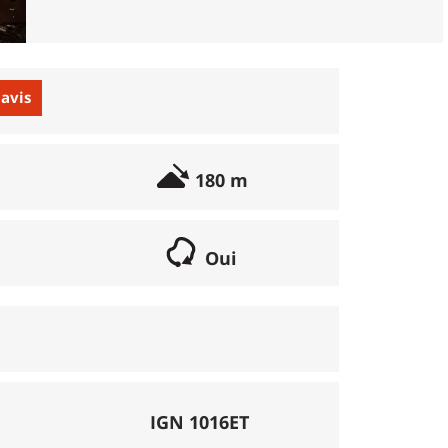
 avis
180 m
Oui
if lorsqu'il s'agit d'une boucle. Les chemins
parcours peut se réaliser avec un vélo semi
porte éventuellement des poussages.
), la montée se fait par la route et/ou des
IGN 1016ET