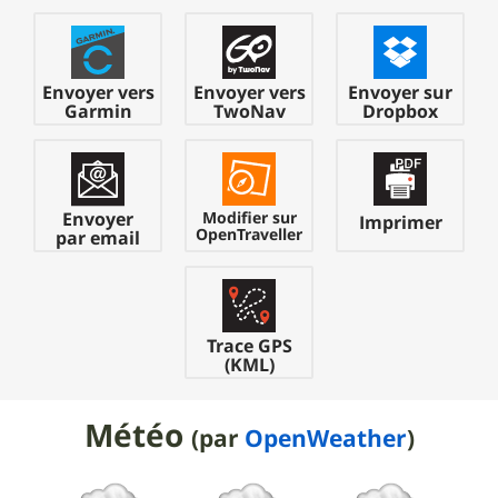
2
= 200 à 400
herbeux caillouteux.
fonction de la personnalité, de l'expérience et de
sachant pédaler : Le placement sur le vélo n'a aucune
3
= 400 à 600
l'entraînement du VTTiste.
importance, il faut juste rester en selle et pédaler
C
= Chemin forestier ou agricole avec ornière ou zone
4
= 600 à 800
pour garder son équilibre, et savoir freiner.
humide.
1
= Faible
5
= 800 à 1200
Praticabilité = bonne à moyenne, croisement
2
Envoyer vers
= Peu important
Envoyer vers
Envoyer sur
6
2
= > 1200
= Il s'agit de sentier larges, peu pentus et
Garmin
TwoNav
Dropbox
possible entre 2 VTT.
3
= Important
présentant peu d'obstacles. Le placement sur le vélo
Et la praticabilité (prendre le chemin majoritaire dans
4
= Exposé
consiste à ce niveau à pencher le vélo pour prendre
D
= Vieux chemin entre murets, sentier quelquefois
la course)
5
= Très exposé
les virages (plus ou moins rapidement). C'est
encombrés de cailloux, racines d'arbre, branche,
6
= Extrêmement exposé
1
= Voie goudronnée, revêtue ou empierrée.
généralement le niveau des initiés , ou des débutants
rochers.
Envoyer
Modifier sur
Praticabilité = Très bonne, revêtement roulant,
Imprimer
doués.
Praticabilité = moyenne à difficile, croisement
OpenTraveller
par email
croisement possible avec une voiture.
difficile, largeur limité à 1 VTT.
3
= Le sentier se fait étroit (30cm) et plus sinueux,
2
= Large chemin forestier, piste en terre, chemin
mais toujours dénué de gros obstacles nécessitant
E
= Sentier muletier, pédestre, bande de roulage très
d'exploitation.
un gros ralentissement. Le positionnement sur le
réduite.
Praticabilité = Bonne, revêtement moins roulant
vélo doit être plus précis : pied en bas extérieur dans
Praticabilité = difficile, encombrement latérale,
herbeux caillouteux.
Trace GPS
les virages, aisance dans les épingles, passage en
sentier sur creusé, végétation importante, passage
(KML)
3
= Chemin forestier ou agricole avec ornière ou
arrière du vélo dans les zones plus raides. C'est le
très étroit entre arbres et buissons.
zone humide.
niveau de la grande majorité des pratiquants
Praticabilité = Bonne à moyenne, croisement
Météo
réguliers. Sur le grand parcours de n'importe quelle
(par
OpenWeather
)
possible entre 2 VTT.
randonnée organisée, on voit surtout des vététistes
4
= Vieux chemin entre murets, sentier quelquefois
de ce niveau.
encombré de cailloux, racines d'arbres, branches,