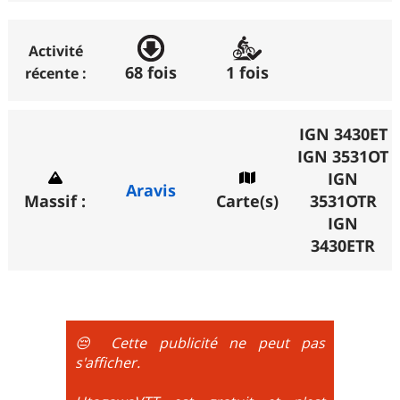
Horrible
:
0%
All Mountain / XC
Rando compatible VAE (VTT à Assistance
: C'est la randonnée classique
avec en général autant de dénivelé positif que négatif
Électrique) :
Activité
lorsqu'il s'agit d'une boucle. Les chemins sont
68 fois
1 fois
récente :
Vérifié
: L'auteur l'a parcourue en VAE.
roulants et l'effort est plus physique que technique. Il
Possible
: L'auteur ne l'a pas parcourue en VAE mais
n'y a quasiment pas de portage et le parcours peut
aucun portage n'est nécessaire. La rando comporte
se réaliser avec un vélo semi rigide.
IGN 3430ET
éventuellement des poussages.
IGN 3531OT
Enduro
: L'intérêt du parcours est avant tout axé sur
Non
: L'auteur ne l'a pas parcourue en VAE et des
la descente (souvent technique voire engagée), la
IGN
Aravis
portages sont nécessaires.
montée se fait par la route et/ou des chemins larges
Massif :
Carte(s)
3531OTR
et le plaisir est à la descente. Vélo tout suspendu
IGN
obligatoire.
3430ETR
DH / Gravity
: Seule la descente se passe sur le vélo.
La montée est faite via navette ou remontée
mécanique. La difficulté de la descente est indiquée
par des couleurs lorsqu'il s'agit de bikeparks. Vélo
tout suspendu et protections du corps obligatoires.
😔 Cette publicité ne peut pas
s'afficher.