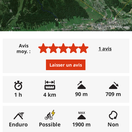
Avis
1 avis
moy. :
Laisser un avis
Avis :
Excellent
:
100%
90 m
709 m
1 h
4 km
Bon
:
0%
Moyen
:
0%
Médiocre
:
0%
Enduro
Possible
1900 m
Non