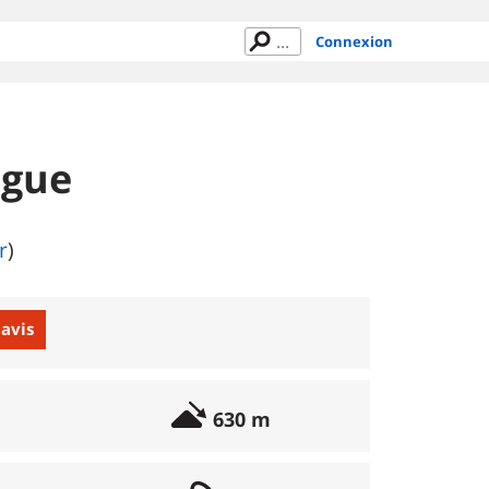
Connexion
ngue
r
)
 avis
630 m