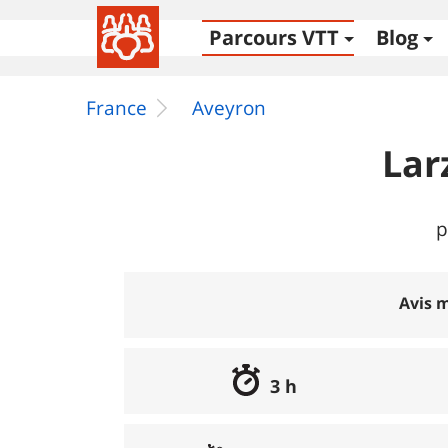
Parcours VTT
Blog
France
Aveyron
Lar
p
Avis m
3 h
Excellent
:
0%
Bon
:
0%