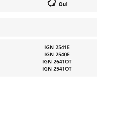
Oui
if lorsqu'il s'agit d'une boucle. Les chemins
parcours peut se réaliser avec un vélo semi
porte éventuellement des poussages.
), la montée se fait par la route et/ou des
IGN 2541E
IGN 2540E
mécanique. La difficulté de la descente est
IGN 2641OT
ligatoires.
IGN 2541OT