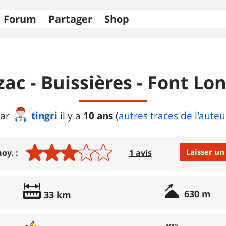
Forum
Partager
Shop
zac - Buissières - Font Lo
tingri
10 ans
ar
il y a
(
autres traces de l'auteu
Laisser un
oy. :
1 avis
Avis :
630 m
33 km