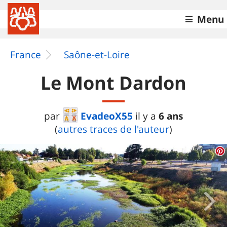
Menu
France
Saône-et-Loire
Le Mont Dardon
EvadeoX55
6 ans
par
il y a
(
autres traces de l'auteur
)