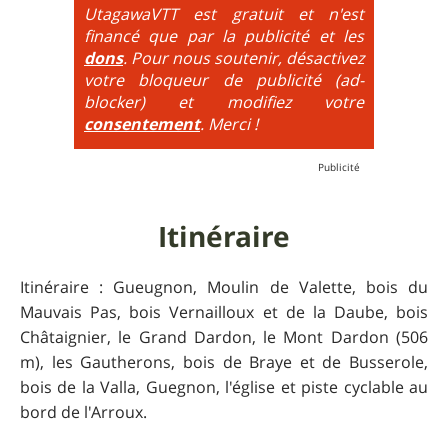
très hautes etc.
UtagawaVTT est gratuit et n'est
financé que par la publicité et les
6
= On prend les difficultés du niveau 5 et on les
dons
. Pour nous soutenir, désactivez
additionne, c'est à dire qu'on peut combiner pente
votre bloqueur de publicité (ad-
très raide avec épingles trialisantes !
blocker) et modifiez votre
consentement
. Merci !
Itinéraire
Itinéraire : Gueugnon, Moulin de Valette, bois du
Mauvais Pas, bois Vernailloux et de la Daube, bois
Châtaignier, le Grand Dardon, le Mont Dardon (506
m), les Gautherons, bois de Braye et de Busserole,
bois de la Valla, Guegnon, l'église et piste cyclable au
bord de l'Arroux.