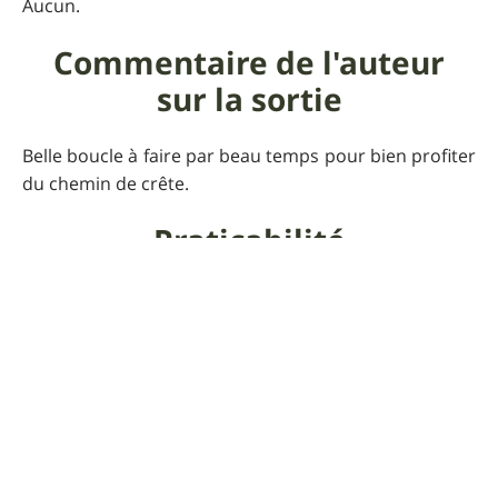
Aucun.
Commentaire de l'auteur
sur la sortie
Belle boucle à faire par beau temps pour bien profiter
du chemin de crête.
Praticabilité
Conseillé par temps sec.
Pour que UtagawaVTT
reste gratuit
Faire un don 🙏