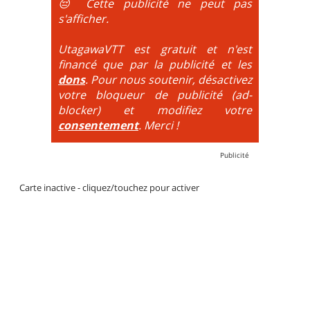
😔 Cette publicité ne peut pas
DH / Gravity
: Seule la descente se passe sur le vélo.
s'afficher.
La montée est faite via navette ou remontée
mécanique. La difficulté de la descente est indiquée
UtagawaVTT est gratuit et n'est
par des couleurs lorsqu'il s'agit de bikeparks. Vélo
financé que par la publicité et les
tout suspendu et protections du corps obligatoires.
dons
. Pour nous soutenir, désactivez
votre bloqueur de publicité (ad-
blocker) et modifiez votre
consentement
. Merci !