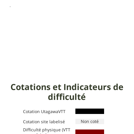
Cotations et Indicateurs de
difficulté
Cotation UtagawaVTT
Cotation site labelisé
Difficulté physique (VTT
Définition des niveaux :
Définition des niveaux :