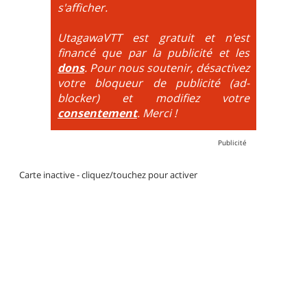
DH / Gravity
: Seule la descente se passe sur le vélo.
s'afficher.
La montée est faite via navette ou remontée
mécanique. La difficulté de la descente est indiquée
UtagawaVTT est gratuit et n'est
par des couleurs lorsqu'il s'agit de bikeparks. Vélo
financé que par la publicité et les
tout suspendu et protections du corps obligatoires.
dons
. Pour nous soutenir, désactivez
votre bloqueur de publicité (ad-
blocker) et modifiez votre
consentement
. Merci !