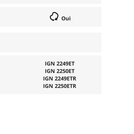
Oui
if lorsqu'il s'agit d'une boucle. Les chemins
parcours peut se réaliser avec un vélo semi
porte éventuellement des poussages.
), la montée se fait par la route et/ou des
IGN 2249ET
IGN 2250ET
mécanique. La difficulté de la descente est
IGN 2249ETR
ligatoires.
IGN 2250ETR