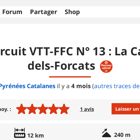
Forum
Partager
Shop
rcuit VTT-FFC N° 13 : La C
dels-Forcats
Pyrénées Catalanes
4 mois
il y a
(
autres traces de
Laisser un
oy. :
1 avis
Avis :
240 m
12 km