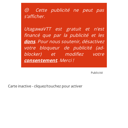
obligatoire.
😔 Cette publicité ne peut pas
DH / Gravity
: Seule la descente se passe sur le vélo.
s'afficher.
La montée est faite via navette ou remontée
mécanique. La difficulté de la descente est indiquée
UtagawaVTT est gratuit et n'est
par des couleurs lorsqu'il s'agit de bikeparks. Vélo
financé que par la publicité et les
tout suspendu et protections du corps obligatoires.
dons
. Pour nous soutenir, désactivez
votre bloqueur de publicité (ad-
blocker) et modifiez votre
consentement
. Merci !