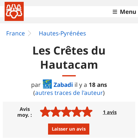
Menu
France
Hautes-Pyrénées
Les Crêtes du
Hautacam
Zabadi
18 ans
par
il y a
(
autres traces de l'auteur
)
Avis
1 avis
moy. :
Laisser un avis