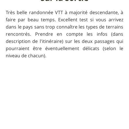
Très belle randonnée VTT à majorité descendante, à
faire par beau temps. Excellent test si vous arrivez
dans le pays sans trop connaître les types de terrains
rencontrés. Prendre en compte les infos (dans
description de l'itinéraire) sur les deux passages qui
pourraient être éventuellement délicats (selon le
niveau de chacun).
Si vous avez apprécié, allez essayer le FR- 2039 Col du
Soulor - Agos Vidalos par l'Arragnat, parcours classé
également bleu, un petit ton au-dessus (un peu plus
de franchissements ou de sections rocailleuses sans
pour autant mériter un classement rouge sur son
ensemble).
Praticabilité
Printemps, été, automne (selon conditions de neige