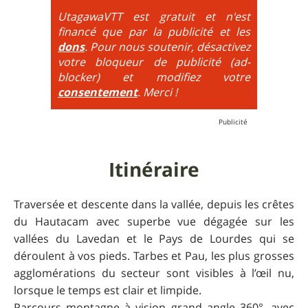
obligatoirement en nose turn obligatoire, marches
très hautes etc.
UtagawaVTT est gratuit et n'est
financé que par la publicité et les
6
= On prend les difficultés du niveau 5 et on les
dons
. Pour nous soutenir, désactivez
additionne, c'est à dire qu'on peut combiner pente
votre bloqueur de publicité (ad-
très raide avec épingles trialisantes !
blocker) et modifiez votre
consentement
. Merci !
Itinéraire
Traversée et descente dans la vallée, depuis les crêtes
du Hautacam avec superbe vue dégagée sur les
vallées du Lavedan et le Pays de Lourdes qui se
déroulent à vos pieds. Tarbes et Pau, les plus grosses
agglomérations du secteur sont visibles à l’œil nu,
lorsque le temps est clair et limpide.
Parcours montagne à vision grand angle 360°, avec