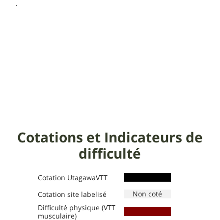
Cotations et Indicateurs de
difficulté
Cotation UtagawaVTT
Cotation site labelisé
Difficulté physique (VTT
Définition des niveaux :
Définition des niveaux :
musculaire)