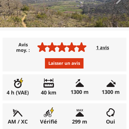
Avis
1 avis
moy. :
Laisser un avis
Avis :
Excellent
:
100%
1300 m
1300 m
4 h (VAE)
40 km
(récemment : 100%)
Bon
:
0%
(récemment : 0%)
AM / XC
Vérifié
299 m
Oui
Moyen
:
0%