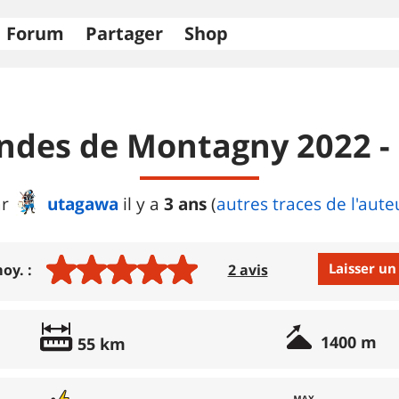
Forum
Partager
Shop
andes de Montagny 2022 -
utagawa
3 ans
r
il y a
(
autres traces de l'aute
Laisser un
oy. :
2 avis
Avis :
1400 m
55 km