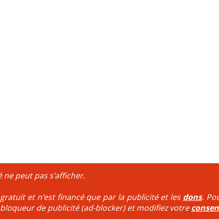
é ne peut pas s'afficher.
ratuit et n'est financé que par la publicité et les
dons
. Po
 bloqueur de publicité (ad-blocker) et modifiez votre
conse