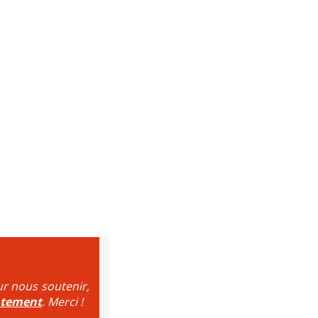
ur nous soutenir,
ntement
. Merci !