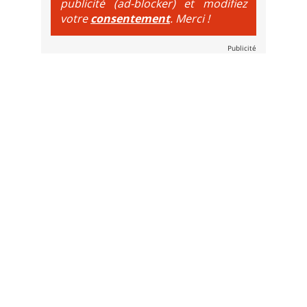
publicité (ad-blocker) et modifiez
votre
consentement
. Merci !