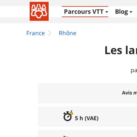
Parcours VTT
Blog
France
Rhône
Les l
pa
Avis m
5 h (VAE)
Excellent
:
100%
Bon
:
0%