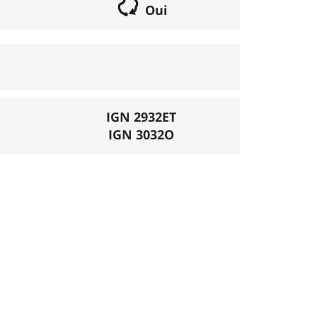
Oui
if lorsqu'il s'agit d'une boucle. Les chemins
parcours peut se réaliser avec un vélo semi
porte éventuellement des poussages.
), la montée se fait par la route et/ou des
IGN 2932ET
IGN 3032O
mécanique. La difficulté de la descente est
ligatoires.