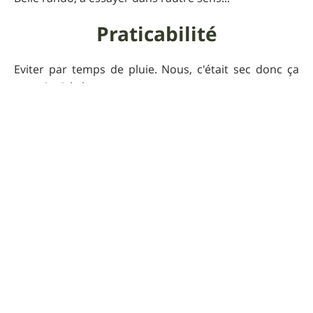
Praticabilité
Eviter par temps de pluie. Nous, c'était sec donc ça
passait nickel.
Pour que UtagawaVTT
reste gratuit
Faire un don 🙏
Commentaires sur cet
itinéraire