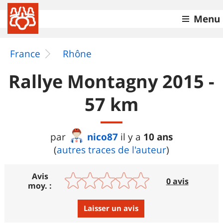
Menu
France
Rhône
Rallye Montagny 2015 -
57 km
nico87
10 ans
par
il y a
(
autres traces de l'auteur
)
Avis
0 avis
moy. :
Laisser un avis