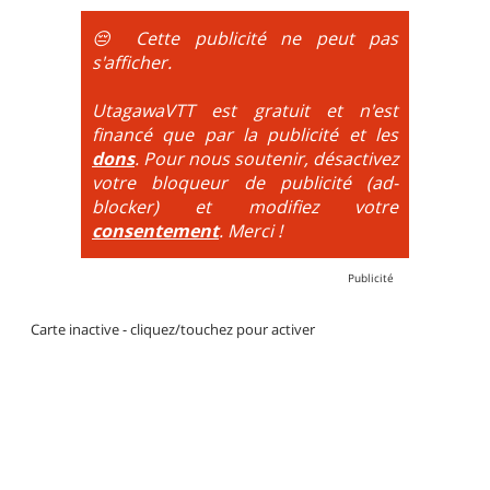
obligatoire.
😔 Cette publicité ne peut pas
DH / Gravity
: Seule la descente se passe sur le vélo.
s'afficher.
La montée est faite via navette ou remontée
mécanique. La difficulté de la descente est indiquée
UtagawaVTT est gratuit et n'est
par des couleurs lorsqu'il s'agit de bikeparks. Vélo
financé que par la publicité et les
tout suspendu et protections du corps obligatoires.
dons
. Pour nous soutenir, désactivez
votre bloqueur de publicité (ad-
blocker) et modifiez votre
consentement
. Merci !