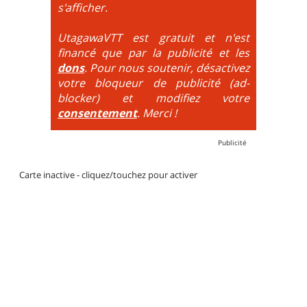
DH / Gravity
: Seule la descente se passe sur le vélo.
s'afficher.
La montée est faite via navette ou remontée
mécanique. La difficulté de la descente est indiquée
UtagawaVTT est gratuit et n'est
par des couleurs lorsqu'il s'agit de bikeparks. Vélo
financé que par la publicité et les
tout suspendu et protections du corps obligatoires.
dons
. Pour nous soutenir, désactivez
votre bloqueur de publicité (ad-
blocker) et modifiez votre
consentement
. Merci !