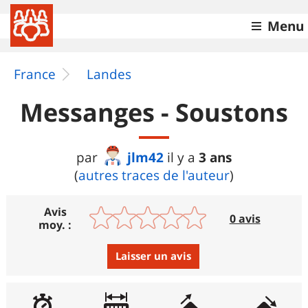
Menu
France
Landes
Messanges - Soustons
jlm42
3 ans
par
il y a
(
autres traces de l'auteur
)
Avis
0 avis
moy. :
Laisser un avis
Avis :