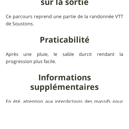
sur la sortie
Ce parcours reprend une partie de la randonnée VTT
de Soustons.
Praticabilité
Après une pluie, le sable durcit rendant la
progression plus facile.
Informations
supplémentaires
En été, attention aux interdictions des massifs pour
risque d'incendie, en automne pour la chasse, et en
toute saison, privilégier un maillot à manches longues
en raison des taons qui viendront se régaler sur vous.