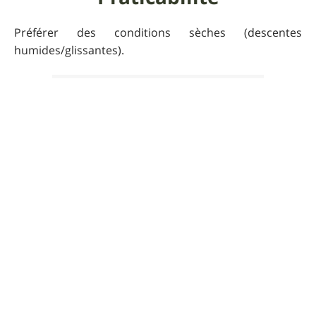
Préférer des conditions sèches (descentes
humides/glissantes).
Pour que UtagawaVTT
reste gratuit
Faire un don 🙏
Photos