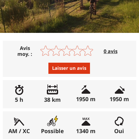
Avis
0 avis
moy. :
Laisser un avis
Avis :
Excellent
:
0%
1950 m
1950 m
5 h
38 km
Bon
:
0%
Moyen
:
0%
Médiocre
:
0%
AM / XC
Possible
1340 m
Oui