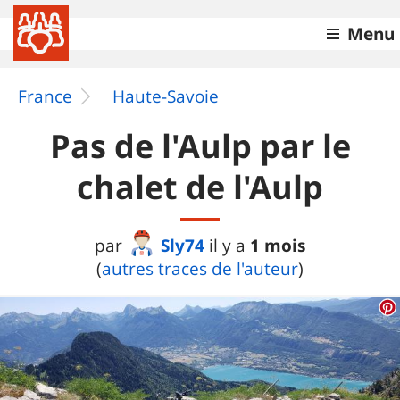
Menu
France
Haute-Savoie
Pas de l'Aulp par le
chalet de l'Aulp
Sly74
1 mois
par
il y a
(
autres traces de l'auteur
)