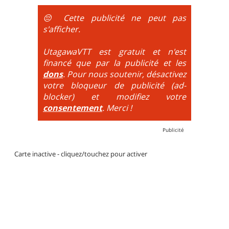
obligatoire.
😔 Cette publicité ne peut pas
DH / Gravity
: Seule la descente se passe sur le vélo.
s'afficher.
La montée est faite via navette ou remontée
mécanique. La difficulté de la descente est indiquée
UtagawaVTT est gratuit et n'est
par des couleurs lorsqu'il s'agit de bikeparks. Vélo
financé que par la publicité et les
tout suspendu et protections du corps obligatoires.
dons
. Pour nous soutenir, désactivez
votre bloqueur de publicité (ad-
blocker) et modifiez votre
consentement
. Merci !