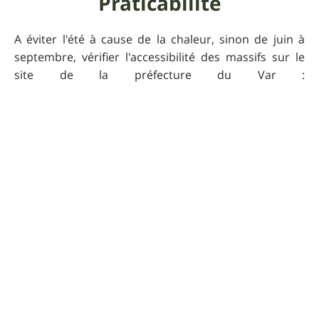
Praticabilité
A éviter l'été à cause de la chaleur, sinon de juin à
septembre, vérifier l'accessibilité des massifs sur le
site de la préfecture du Var :
http://www.var.pref.gouv.fr/massifs/default.htm
Pour que UtagawaVTT
reste gratuit
Faire un don 🙏
Commentaires sur cet
itinéraire