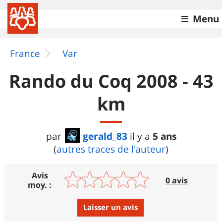
Menu
France
Var
Rando du Coq 2008 - 43
km
gerald_83
5 ans
par
il y a
(
autres traces de l'auteur
)
Avis
0 avis
moy. :
Laisser un avis