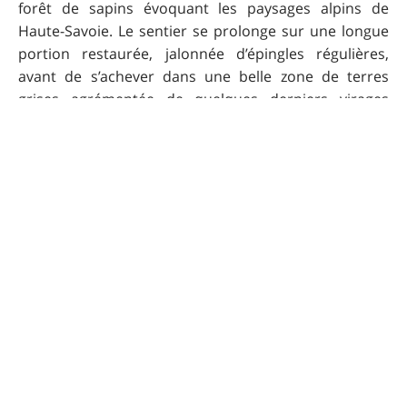
forêt de sapins évoquant les paysages alpins de
Haute-Savoie. Le sentier se prolonge sur une longue
portion restaurée, jalonnée d’épingles régulières,
avant de s’achever dans une belle zone de terres
grises agrémentée de quelques derniers virages
relevés.
Attention : la seconde partie de la descente, débutant
juste avant une portion en relance suivie d’une
passerelle, emprunte un itinéraire PDIPR. Vous
pouvez y rencontrer des randonneurs. Adaptez votre
vitesse et restez vigilant.
Après avoir traversé le village de Gars, où un point
d’eau est disponible, tournez à droite à la balise n°35
pour rejoindre le sentier de l’Houmée, qui se remonte
facilement.
La suite consiste en une liaison routière de 7 km
jusqu’à Saint-Auban via la RD2211. L’itinéraire traverse
le village de Briançonnet, où se trouve également un