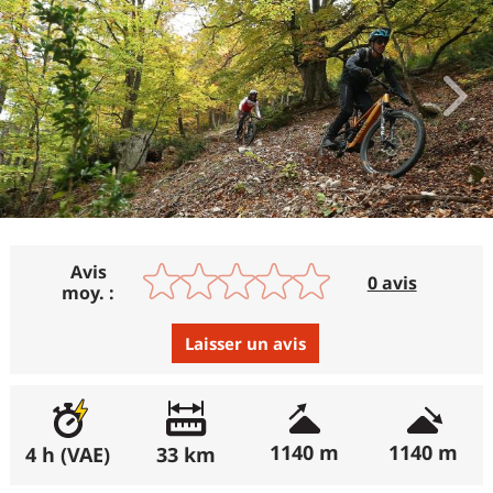
Avis
0 avis
moy. :
Laisser un avis
Avis :
Excellent
:
0%
1140 m
1140 m
4 h (VAE)
33 km
Bon
:
0%