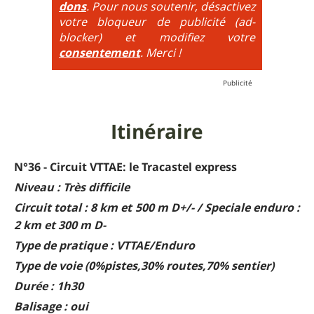
dons
. Pour nous soutenir, désactivez
additionne, c'est à dire qu'on peut combiner pente
votre bloqueur de publicité (ad-
très raide avec épingles trialisantes !
blocker) et modifiez votre
consentement
. Merci !
Itinéraire
N°36 - Circuit VTTAE: le Tracastel express
Niveau : Très difficile
Circuit total : 8 km et 500 m D+/- / Speciale enduro :
2 km et 300 m D-
Type de pratique : VTTAE/Enduro
Type de voie (0%pistes,30% routes,70% sentier)
Durée : 1h30
Balisage : oui