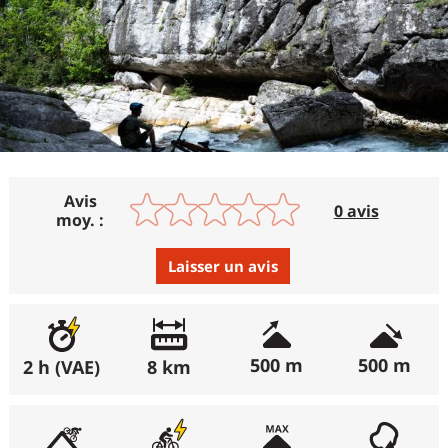
Avis
0 avis
moy. :
Laisser un avis
Avis :
Excellent
:
0%
500 m
500 m
2 h (VAE)
8 km
Bon
:
0%
Moyen
:
0%