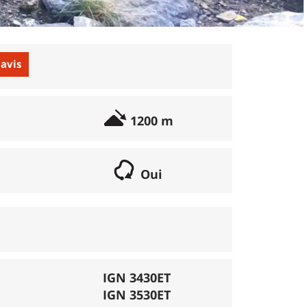
 avis
1200 m
Oui
if lorsqu'il s'agit d'une boucle. Les chemins
parcours peut se réaliser avec un vélo semi
porte éventuellement des poussages.
), la montée se fait par la route et/ou des
IGN 3430ET
IGN 3530ET
mécanique. La difficulté de la descente est