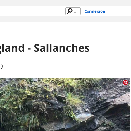
Connexion
gland - Sallanches
r
)