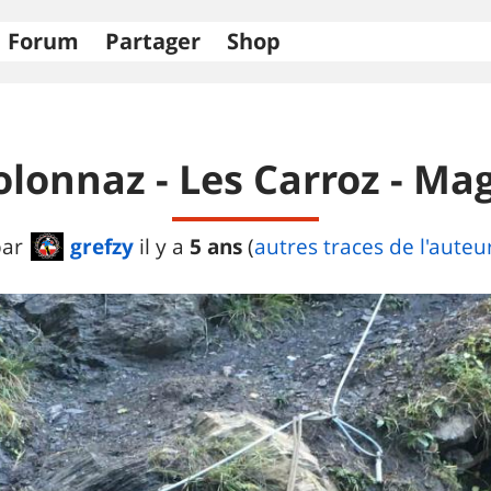
Forum
Partager
Shop
olonnaz - Les Carroz - Ma
grefzy
5 ans
par
il y a
(
autres traces de l'auteu