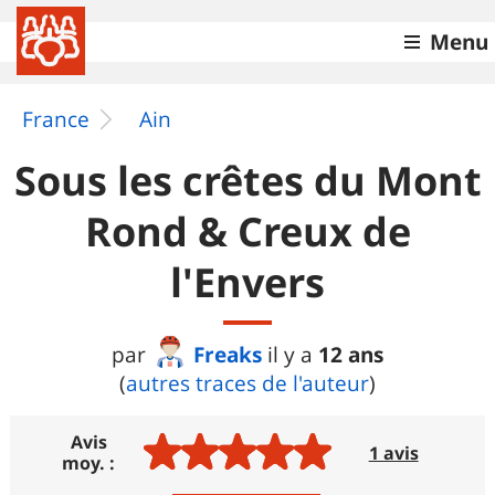
Menu
France
Ain
Sous les crêtes du Mont
Rond & Creux de
l'Envers
Freaks
12 ans
par
il y a
(
autres traces de l'auteur
)
Avis
1 avis
moy. :