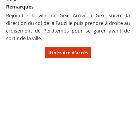
Remarques
Rejoindre la ville de Gex. Arrivé à Gex, suivre la
direction du col de la Faucille puis prendre à droite au
croisement de Perdtemps pour se garer avant de
sortir de la ville.
Itinéraire d'accès
Remarques sur la
difficulté
La longue montée (un peu plus d'une heure et demie)
se fait sans trop de difficulté hormis la rue de
Rogeland assez raide sur environ 1 km.
Le retour sur Perdtemps se fait via une dernière
montée au chemin des Combes pouvant piquer les
jambes après un trip un peu long mais tellement