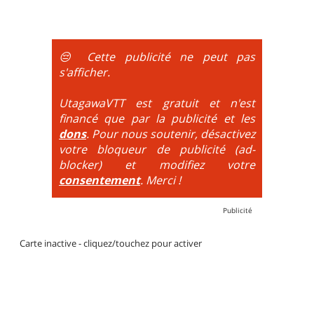
portages sont nécessaires.
montée se fait par la route et/ou des chemins larges
et le plaisir est à la descente. Vélo tout suspendu
obligatoire.
😔 Cette publicité ne peut pas
DH / Gravity
: Seule la descente se passe sur le vélo.
s'afficher.
La montée est faite via navette ou remontée
mécanique. La difficulté de la descente est indiquée
UtagawaVTT est gratuit et n'est
par des couleurs lorsqu'il s'agit de bikeparks. Vélo
financé que par la publicité et les
tout suspendu et protections du corps obligatoires.
dons
. Pour nous soutenir, désactivez
votre bloqueur de publicité (ad-
blocker) et modifiez votre
consentement
. Merci !