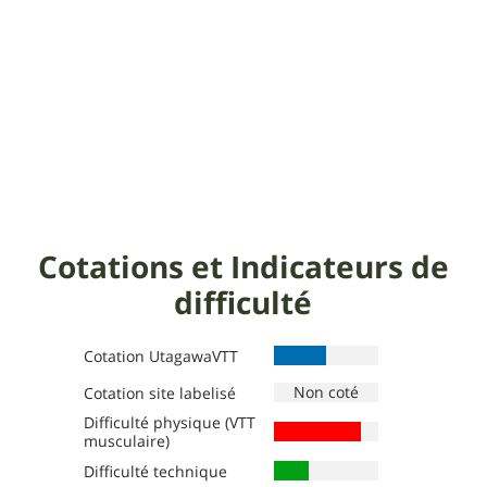
Cotations et Indicateurs de
difficulté
Cotation UtagawaVTT
Cotation site labelisé
Difficulté physique (VTT
Définition des niveaux :
Définition des niveaux :
musculaire)
La cotation site labelisé reproduit le niveau de
Vert
: Très facile, 1 à 3h, 8 à 15 km, pente <7 %,
Difficulté technique