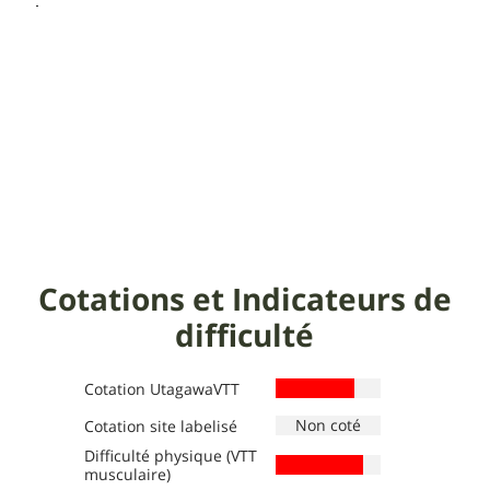
Cotations et Indicateurs de
difficulté
Cotation UtagawaVTT
Cotation site labelisé
Difficulté physique (VTT
Définition des niveaux :
Définition des niveaux :
musculaire)