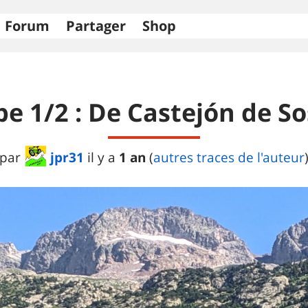
Forum
Partager
Shop
pe 1/2 : De Castejón de S
jpr31
1 an
par
il y a
(
autres traces de l'auteur