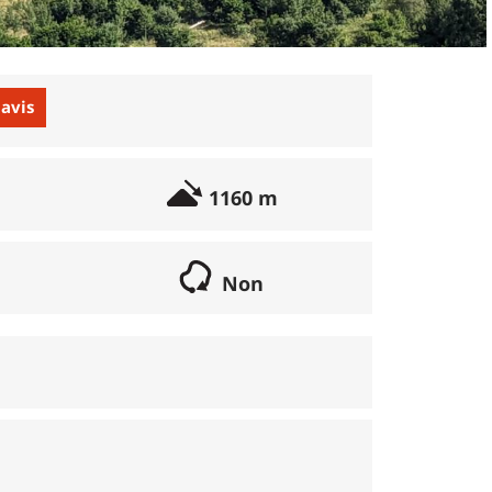
 avis
1160 m
Non
if lorsqu'il s'agit d'une boucle. Les chemins
parcours peut se réaliser avec un vélo semi
porte éventuellement des poussages.
), la montée se fait par la route et/ou des