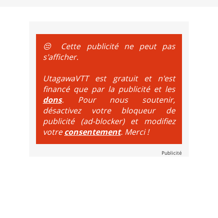
e sur le vélo. La montée est faite via navette ou remontée 
t de bikeparks. Vélo tout suspendu et protections du corps ob
😔 Cette publicité ne peut pas
s'afficher.
UtagawaVTT est gratuit et n'est
financé que par la publicité et les
dons
. Pour nous soutenir,
désactivez votre bloqueur de
publicité (ad-blocker) et modifiez
votre
consentement
. Merci !