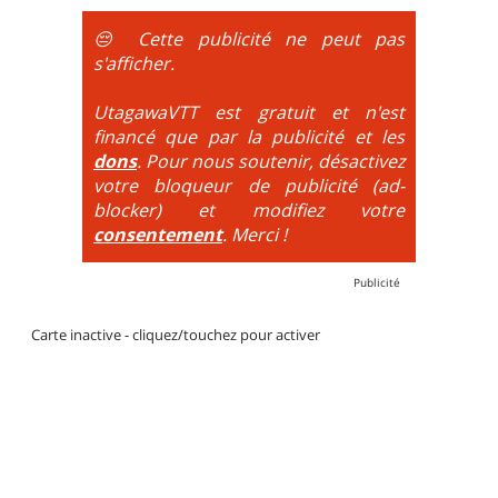
obligatoire.
😔 Cette publicité ne peut pas
DH / Gravity
: Seule la descente se passe sur le vélo.
s'afficher.
La montée est faite via navette ou remontée
mécanique. La difficulté de la descente est indiquée
UtagawaVTT est gratuit et n'est
par des couleurs lorsqu'il s'agit de bikeparks. Vélo
financé que par la publicité et les
tout suspendu et protections du corps obligatoires.
dons
. Pour nous soutenir, désactivez
votre bloqueur de publicité (ad-
blocker) et modifiez votre
consentement
. Merci !