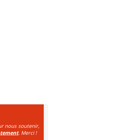
ur nous soutenir,
ntement
. Merci !