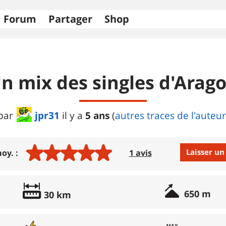
Forum
Partager
Shop
n mix des singles d'Arag
jpr31
5 ans
par
il y a
(
autres traces de l'auteur
Laisser un
oy. :
1 avis
Avis :
650 m
30 km