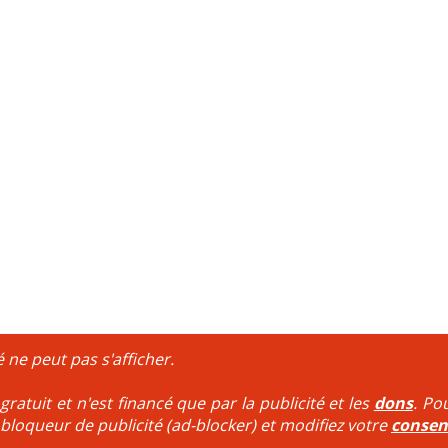
é ne peut pas s'afficher.
ratuit et n'est financé que par la publicité et les
dons
. Po
 bloqueur de publicité (ad-blocker) et modifiez votre
conse