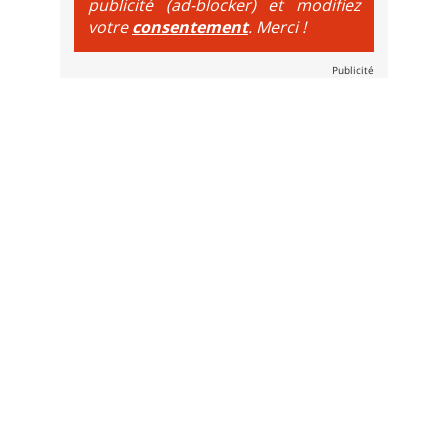
publicité (ad-blocker) et modifiez
votre
consentement
. Merci !