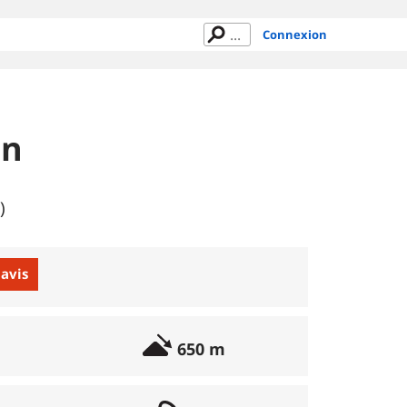
Connexion
on
)
 avis
650 m