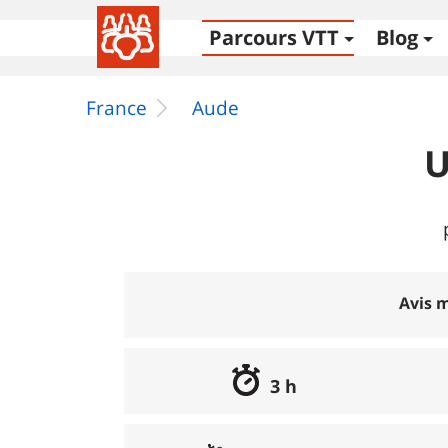
Parcours VTT
Blog
France
Aude
U
Avis m
3 h
Excellent
:
100%
Bon
:
0%