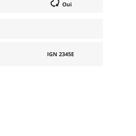
Oui
if lorsqu'il s'agit d'une boucle. Les chemins
parcours peut se réaliser avec un vélo semi
porte éventuellement des poussages.
), la montée se fait par la route et/ou des
IGN 2345E
mécanique. La difficulté de la descente est
ligatoires.