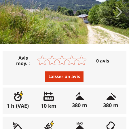
Avis
0 avis
moy. :
Laisser un avis
Avis :
Excellent
:
0%
380 m
380 m
1 h (VAE)
10 km
Bon
:
0%
Moyen
:
0%