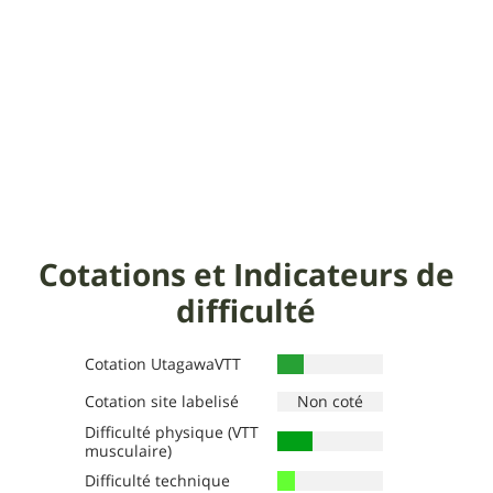
Cotations et Indicateurs de
difficulté
Cotation UtagawaVTT
Cotation site labelisé
Difficulté physique (VTT
Définition des niveaux :
Définition des niveaux :
musculaire)
La cotation site labelisé reproduit le niveau de
Vert
: Très facile, 1 à 3h, 8 à 15 km, pente <7 %,
Difficulté technique