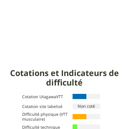
Cotations et Indicateurs de
difficulté
Cotation UtagawaVTT
Cotation site labelisé
Difficulté physique (VTT
Définition des niveaux :
Définition des niveaux :
musculaire)
La cotation site labelisé reproduit le niveau de
Vert
: Très facile, 1 à 3h, 8 à 15 km, pente <7 %,
Difficulté technique