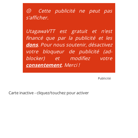
obligatoire.
😔 Cette publicité ne peut pas
DH / Gravity
: Seule la descente se passe sur le vélo.
s'afficher.
La montée est faite via navette ou remontée
mécanique. La difficulté de la descente est indiquée
UtagawaVTT est gratuit et n'est
par des couleurs lorsqu'il s'agit de bikeparks. Vélo
financé que par la publicité et les
tout suspendu et protections du corps obligatoires.
dons
. Pour nous soutenir, désactivez
votre bloqueur de publicité (ad-
blocker) et modifiez votre
consentement
. Merci !