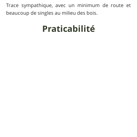
Trace sympathique, avec un minimum de route et
beaucoup de singles au milieu des bois.
Praticabilité
Privilégier un temps sec.
Informations
supplémentaires
Vers le km 21,8 il ne faut pas prendre la route. La
trace peut être difficile à trouver et à suivre.
Faites confiance à votre GPS.
Pour que UtagawaVTT
reste gratuit