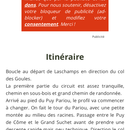
6
= On prend les difficultés du niveau 5 et on les
dons
. Pour nous soutenir, désactivez
additionne, c'est à dire qu'on peut combiner pente
votre bloqueur de publicité (ad-
très raide avec épingles trialisantes !
blocker) et modifiez votre
consentement
. Merci !
Itinéraire
Boucle au départ de Laschamps en direction du col
des Goules.
La première partie du circuit est assez tranquille,
chemin en sous-bois et grand chemin de randonnée.
Arrivé au pied du Puy Pariou, le profil va commencer
à changer. On fait le tour du Pariou, avec une petite
montée au milieu des racines. Passage entre le Puy
de Côme et le Grand Suchet avant de prendre une
descente rapide mais peu technique. Direction le col