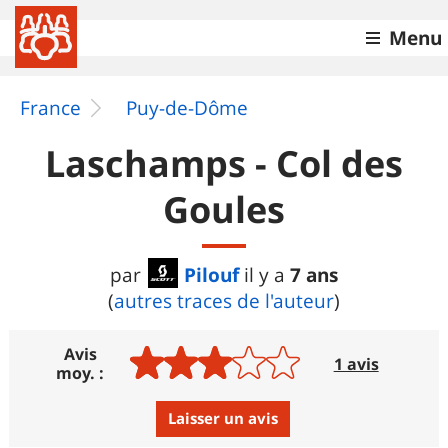
Menu
France
Puy-de-Dôme
Laschamps - Col des
Goules
Pilouf
7 ans
par
il y a
(
autres traces de l'auteur
)
Avis
1 avis
moy. :
Laisser un avis