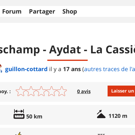
Forum
Partager
Shop
schamp - Aydat - La Cassi
guillon-cottard
17 ans
il y a
(
autres traces de l'
Laisser un
oy. :
0 avis
Avis :
1120 m
50 km