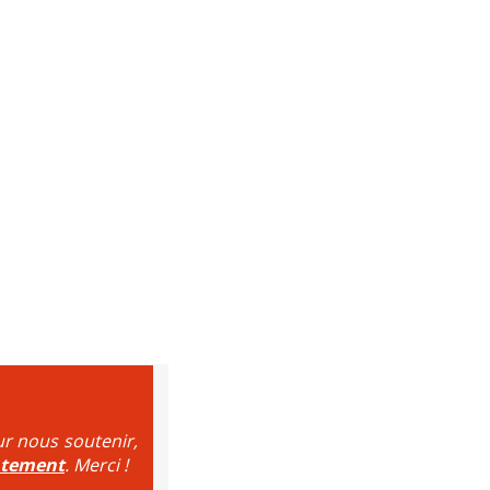
ur nous soutenir,
ntement
. Merci !