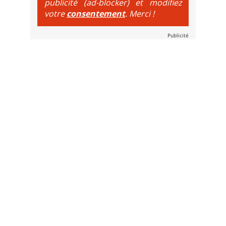
publicité (ad-blocker) et modifiez
votre
consentement
. Merci !