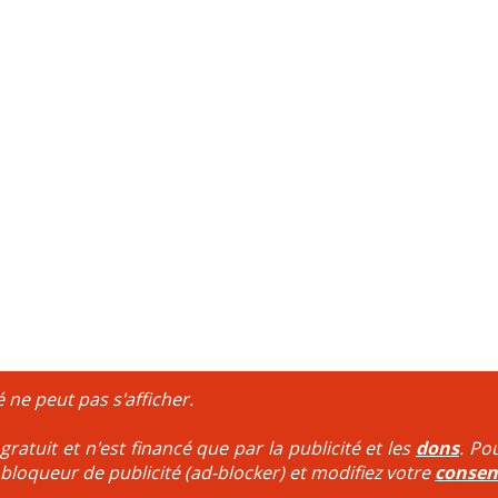
é ne peut pas s'afficher.
ratuit et n'est financé que par la publicité et les
dons
. Po
 bloqueur de publicité (ad-blocker) et modifiez votre
conse