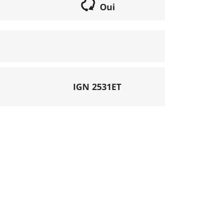
Oui
if lorsqu'il s'agit d'une boucle. Les chemins
parcours peut se réaliser avec un vélo semi
porte éventuellement des poussages.
), la montée se fait par la route et/ou des
IGN 2531ET
mécanique. La difficulté de la descente est
ligatoires.