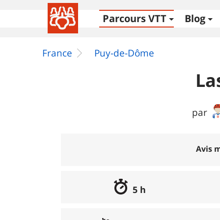
Parcours VTT
Blog
France
Puy-de-Dôme
La
par
Avis m
5 h
Excellent
:
0%
Bon
:
0%