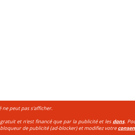
é ne peut pas s'afficher.
ratuit et n'est financé que par la publicité et les
dons
. Po
 bloqueur de publicité (ad-blocker) et modifiez votre
conse