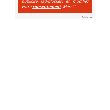
publicité (ad-blocker) et modifiez
votre
consentement
. Merci !