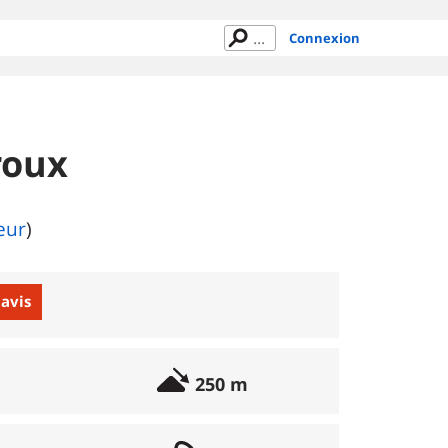
Connexion
roux
eur
)
 avis
250 m