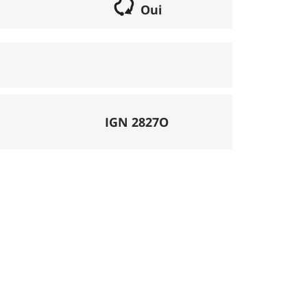
Oui
if lorsqu'il s'agit d'une boucle. Les chemins
parcours peut se réaliser avec un vélo semi
porte éventuellement des poussages.
), la montée se fait par la route et/ou des
IGN 2827O
mécanique. La difficulté de la descente est
ligatoires.