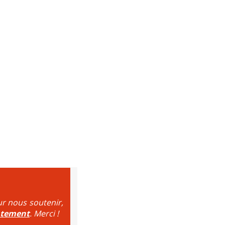
ur nous soutenir,
ntement
. Merci !