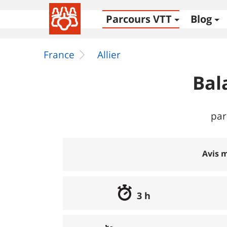
Parcours VTT
Blog
France
Allier
Bal
par
Avis m
3 h
Excellent
:
0%
Bon
:
0%