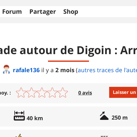
Forum
Partager
Shop
ade autour de Digoin : Ar
rafale136
2 mois
il y a
(
autres traces de l'aut
Laisser un
oy. :
0 avis
Avis :
250 m
40 km