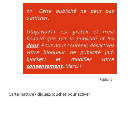
obligatoire.
😔 Cette publicité ne peut pas
DH / Gravity
: Seule la descente se passe sur le vélo.
s'afficher.
La montée est faite via navette ou remontée
mécanique. La difficulté de la descente est indiquée
UtagawaVTT est gratuit et n'est
par des couleurs lorsqu'il s'agit de bikeparks. Vélo
financé que par la publicité et les
tout suspendu et protections du corps obligatoires.
dons
. Pour nous soutenir, désactivez
votre bloqueur de publicité (ad-
blocker) et modifiez votre
consentement
. Merci !