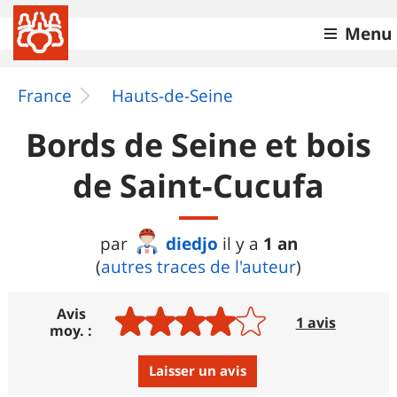
Menu
France
Hauts-de-Seine
Bords de Seine et bois
de Saint-Cucufa
diedjo
1 an
par
il y a
(
autres traces de l'auteur
)
Avis
1 avis
moy. :
Laisser un avis