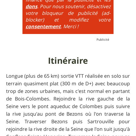
6
= On prend les difficultés du niveau 5 et on les
dons
. Pour nous soutenir, désactivez
additionne, c'est à dire qu'on peut combiner pente
votre bloqueur de publicité (ad-
très raide avec épingles trialisantes !
blocker) et modifiez votre
consentement
. Merci !
Itinéraire
Longue (plus de 65 km) sortie VTT réalisée en solo sur
terrain quasiment plat (300 m de D+) avec beaucoup
trop de zones urbaines, mais c'est normal en partant
de Bois-Colombes. Rejoindre la rive gauche de la
Seine vers le pont aqueduc de Colombes puis suivre
la rive jusqu'au pont de Bezons où l'on traverse la
Seine. Traverser Bezons puis Sartrouville pour
rejoindre la rive droite de la Seine que l'on suit jusqu'à