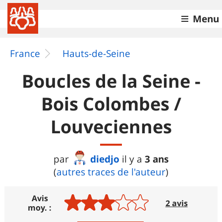
Menu
France
Hauts-de-Seine
Boucles de la Seine -
Bois Colombes /
Louveciennes
diedjo
3 ans
par
il y a
(
autres traces de l'auteur
)
Avis
2 avis
moy. :