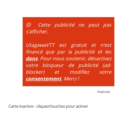
portages sont nécessaires.
montée se fait par la route et/ou des chemins larges
et le plaisir est à la descente. Vélo tout suspendu
obligatoire.
😔 Cette publicité ne peut pas
DH / Gravity
: Seule la descente se passe sur le vélo.
s'afficher.
La montée est faite via navette ou remontée
mécanique. La difficulté de la descente est indiquée
UtagawaVTT est gratuit et n'est
par des couleurs lorsqu'il s'agit de bikeparks. Vélo
financé que par la publicité et les
tout suspendu et protections du corps obligatoires.
dons
. Pour nous soutenir, désactivez
votre bloqueur de publicité (ad-
blocker) et modifiez votre
consentement
. Merci !