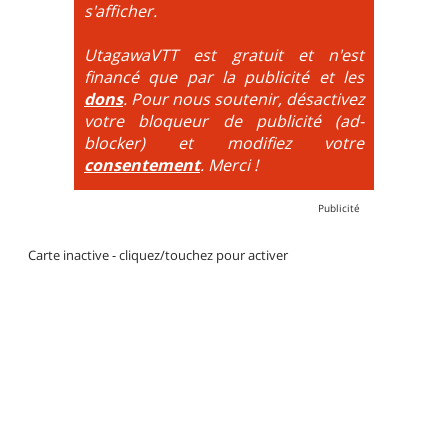
DH / Gravity
: Seule la descente se passe sur le vélo.
s'afficher.
La montée est faite via navette ou remontée
mécanique. La difficulté de la descente est indiquée
UtagawaVTT est gratuit et n'est
par des couleurs lorsqu'il s'agit de bikeparks. Vélo
financé que par la publicité et les
tout suspendu et protections du corps obligatoires.
dons
. Pour nous soutenir, désactivez
votre bloqueur de publicité (ad-
blocker) et modifiez votre
consentement
. Merci !