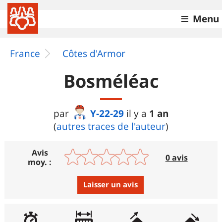
Menu
France
Côtes d'Armor
Bosméléac
Y-22-29
1 an
par
il y a
(
autres traces de l'auteur
)
Avis
0 avis
moy. :
Laisser un avis
Avis :