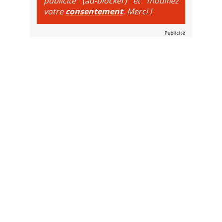
publicité (ad-blocker) et modifiez
votre
consentement
. Merci !