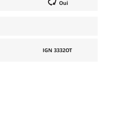
Oui
if lorsqu'il s'agit d'une boucle. Les chemins
parcours peut se réaliser avec un vélo semi
porte éventuellement des poussages.
), la montée se fait par la route et/ou des
IGN 3332OT
mécanique. La difficulté de la descente est
ligatoires.