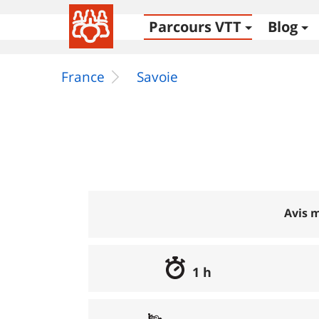
Parcours VTT
Blog
France
Savoie
Avis m
1 h
Excellent
:
0%
Bon
:
0%