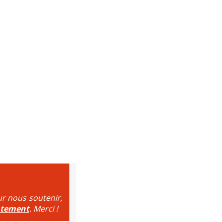
ur nous soutenir,
ntement
. Merci !