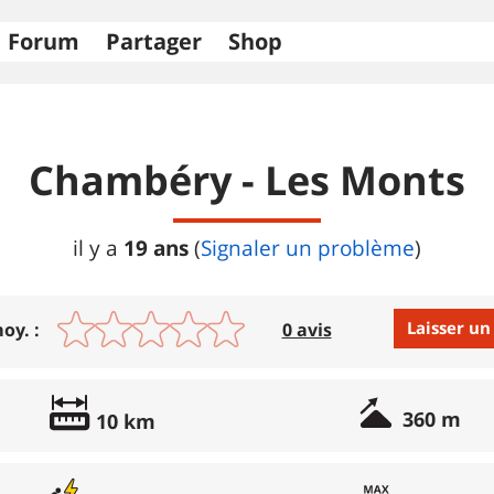
Forum
Partager
Shop
Chambéry - Les Monts
19 ans
il y a
(
Signaler un problème
)
Laisser un
oy. :
0 avis
Avis :
360 m
10 km