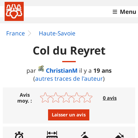
Menu
France
Haute-Savoie
Col du Reyret
ChristianM
19 ans
par
il y a
(
autres traces de l'auteur
)
Avis
0 avis
moy. :
Laisser un avis
Avis :