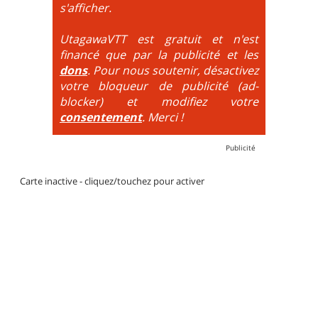
DH / Gravity
: Seule la descente se passe sur le vélo.
s'afficher.
La montée est faite via navette ou remontée
mécanique. La difficulté de la descente est indiquée
UtagawaVTT est gratuit et n'est
par des couleurs lorsqu'il s'agit de bikeparks. Vélo
financé que par la publicité et les
tout suspendu et protections du corps obligatoires.
dons
. Pour nous soutenir, désactivez
votre bloqueur de publicité (ad-
blocker) et modifiez votre
consentement
. Merci !