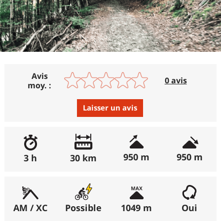
Avis
0 avis
moy. :
Laisser un avis
Avis :
Excellent
:
0%
950 m
950 m
3 h
30 km
Bon
:
0%
Moyen
:
0%
Médiocre
:
0%
AM / XC
Possible
1049 m
Oui
Horrible
:
0%