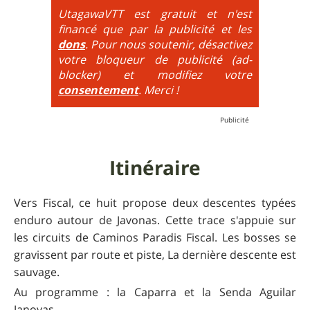
très hautes etc.
UtagawaVTT est gratuit et n'est
financé que par la publicité et les
6
= On prend les difficultés du niveau 5 et on les
dons
. Pour nous soutenir, désactivez
additionne, c'est à dire qu'on peut combiner pente
votre bloqueur de publicité (ad-
très raide avec épingles trialisantes !
blocker) et modifiez votre
consentement
. Merci !
Itinéraire
Vers Fiscal, ce huit propose deux descentes typées
enduro autour de Javonas. Cette trace s'appuie sur
les circuits de Caminos Paradis Fiscal. Les bosses se
gravissent par route et piste, La dernière descente est
sauvage.
Au programme : la Caparra et la Senda Aguilar
Janovas.