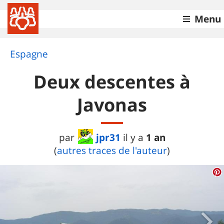
Menu
Espagne
Deux descentes à
Javonas
jpr31
1 an
par
il y a
(
autres traces de l'auteur
)