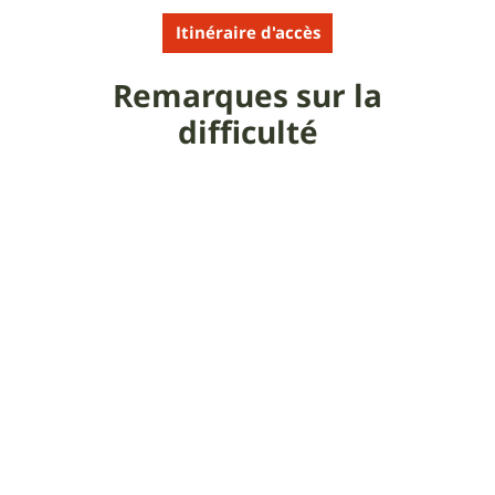
Itinéraire d'accès
Remarques sur la
difficulté
Les vidéos permettent de visualiser la
difficulté.
Bonus vidéo : en Ziq - JP R31
Remarques sur le portage
Il n'y a pas de portage sur cette trace, seulement de
mini poussages éparpillés.
Commentaire de l'auteur
sur la sortie