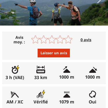
Avis
0 avis
moy. :
Laisser un avis
Avis :
Excellent
:
0%
1000 m
1000 m
3 h (VAE)
33 km
Bon
:
0%
Moyen
:
0%
Médiocre
:
0%
AM / XC
Vérifié
1079 m
Oui