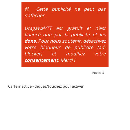
obligatoire.
😔 Cette publicité ne peut pas
DH / Gravity
: Seule la descente se passe sur le vélo.
s'afficher.
La montée est faite via navette ou remontée
mécanique. La difficulté de la descente est indiquée
UtagawaVTT est gratuit et n'est
par des couleurs lorsqu'il s'agit de bikeparks. Vélo
financé que par la publicité et les
tout suspendu et protections du corps obligatoires.
dons
. Pour nous soutenir, désactivez
votre bloqueur de publicité (ad-
blocker) et modifiez votre
consentement
. Merci !