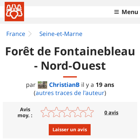
Menu
France
Seine-et-Marne
Forêt de Fontainebleau
- Nord-Ouest
ChristianB
19 ans
par
il y a
(
autres traces de l'auteur
)
Avis
0 avis
moy. :
Laisser un avis