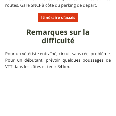
routes. Gare SNCF à côté du parking de départ.
Itinéraire d'accès
Remarques sur la
difficulté
Pour un vététiste entraîné, circuit sans réel problème.
Pour un débutant, prévoir quelques poussages de
VTT dans les côtes et tenir 34 km.
Remarques sur
l'engagement
Engagement "important" seulement pour les côtes et
le passage sablonneux aux Gorges et Platières
d'Apremont. Mais aucune difficulté notable sur le