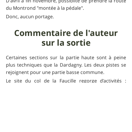
D'avril à fin novembre, possiblité de prendre la route
du Montrond "montée à la pédale".
Donc, aucun portage.
Commentaire de l'auteur
sur la sortie
Certaines sections sur la partie haute sont à peine
plus techniques que la Dardagny. Les deux pistes se
rejoignent pour une partie basse commune.
Le site du col de la Faucille regorge d’activités :
randonnées, tyrolienne, luge sur rails, golf, parcours
acrobranche, saut dans le vide… Plusieurs
commerces, restaurants et bars y sont également
installés. Le site est donc très fréquenté, notamment
en été. Il est important de rester vigilant à l’arrivée de
la piste, en raison de la présence de nombreux