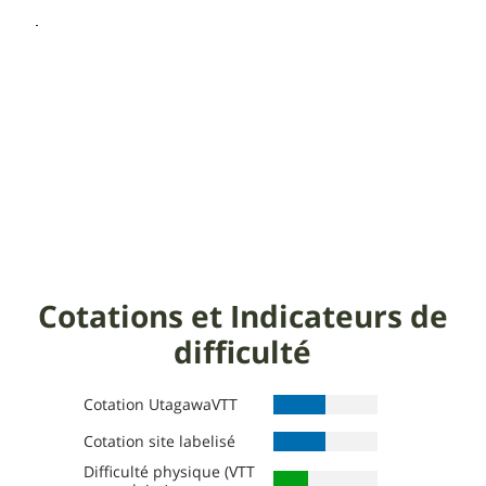
Cotations et Indicateurs de
difficulté
Cotation UtagawaVTT
Cotation site labelisé
Difficulté physique (VTT
Définition des niveaux :
Définition des niveaux :