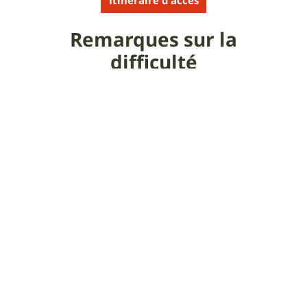
Itinéraire d'accès
Remarques sur la
difficulté
Les vidéos permettent de visualiser la difficulté.
Bonus vidéo : en Ziq - JPR31
Remarques sur le portage
Il n'y a pas de portage sur cette trace mais quelques
poussages pour passer quelques talpets, ils sont
éparpillés sur la trace, rien de méchant.
Commentaire de l'auteur
sur la sortie