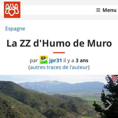
Menu
Espagne
La ZZ d'Humo de Muro
jpr31
3 ans
par
il y a
(
autres traces de l'auteur
)