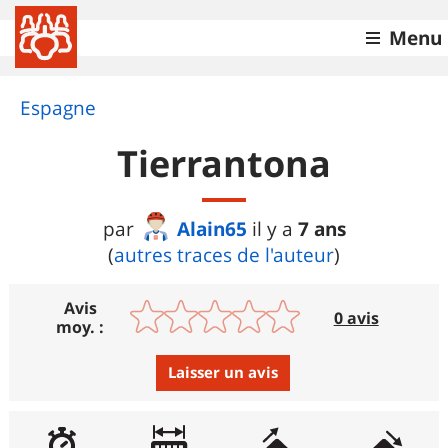
Menu
Espagne
Tierrantona
Alain65
7 ans
par
il y a
(
autres traces de l'auteur
)
Avis
0 avis
moy. :
Laisser un avis
Avis :