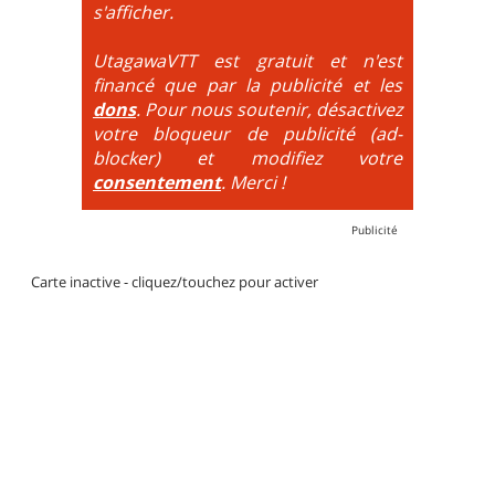
DH / Gravity
: Seule la descente se passe sur le vélo.
s'afficher.
La montée est faite via navette ou remontée
mécanique. La difficulté de la descente est indiquée
UtagawaVTT est gratuit et n'est
par des couleurs lorsqu'il s'agit de bikeparks. Vélo
financé que par la publicité et les
tout suspendu et protections du corps obligatoires.
dons
. Pour nous soutenir, désactivez
votre bloqueur de publicité (ad-
blocker) et modifiez votre
consentement
. Merci !